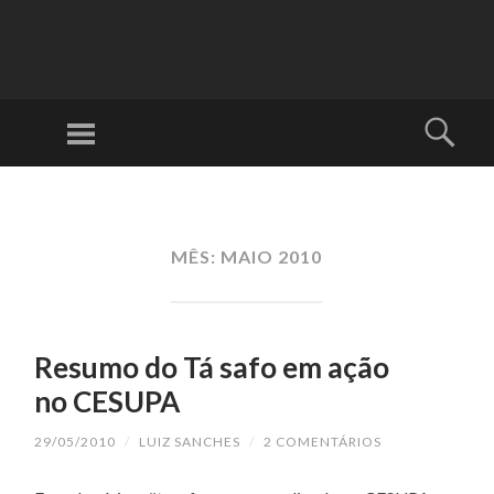
BL
O
G
Tecnologias
D
Abertas com
O
Software Ágil,
TÁ
Fácíl e
MÊS:
MAIO 2010
SA
Organizado.
FO
!
Resumo do Tá safo em ação
no CESUPA
29/05/2010
/
LUIZ SANCHES
/
2 COMENTÁRIOS