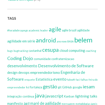
TAGS
agile
agile brazil
agilidade
#horadodesapego
academic leader
belem
android
agilidade em série
ano novo
BASA
cesupa
cloud computing
castanhal
bugs
bugtracking
coaching
Coding Dojo
comunidade
confraternizacao
Desenvolvimento de Software
desenvolvimento
Engenharia de
design
devops
empreendedorismo
evento
Software
Estatística
enquete
fabsoft
faci
falhas
feira do
gestão
iesam
fortaleza
git
GitHub
google
empreendedor
fisl
java
javascript
lightning talks
integração contínua
Kanban
maré de agilidade
manifesto ágil
mensagem
metodologias ágeis