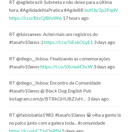
RT @agilebrazil: Submeta e não deixe para a última
hora. #AgilidadeNaPratica #AgileBR
buff.ly/2p2PqdV
https://t.co/BtzQlBfoWw
17 hours ago
RT @luizsanxes: Achei mais uns registros do
#tasafo10anos :)
https://t.co/SiEs6OLyE1
3 days ago
RT @diego__lisboa: Finalizando as comemorações
#tasafo10anos
https://t.co/SXcnu6ChcW
3 days ago
RT @diego__lisboa: Encontro da Comunidade
#tasafo10anos @ Black Dog English Pub
instagram.com/p/BTBkGHUBZJuH… 3 days ago
RT @fabiobahia1980: #tasafo10anos 😀 olha a gente lá
no palco junto com a galera toda... #comunidade
https://t.co/pCTtxQsRfN
5 days ago