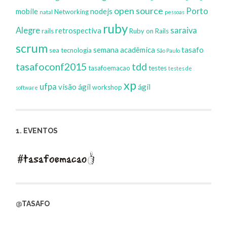
open source
Porto
mobile
nodejs
Networking
natal
pessoas
ruby
Alegre
saraiva
retrospectiva
rails
Ruby on Rails
scrum
semana acadêmica
tasafo
sea tecnologia
São Paulo
tasafoconf2015
tdd
tasafoemacao
testes
testes de
xp
ufpa
visão ágil
ágil
workshop
software
1. EVENTOS
@TASAFO