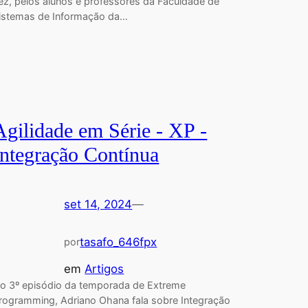
ez, pelos alunos e professores da Faculdade de
istemas de Informação da…
Agilidade em Série - XP -
Integração Contínua
set 14, 2024
—
tasafo_646fpx
por
em
Artigos
o 3º episódio da temporada de Extreme
rogramming, Adriano Ohana fala sobre Integração