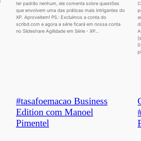
s
ter padrão nenhum, ele comenta sobre questões
C
que envolvem uma das práticas mais intrigantes do
p
XP. Aproveitem! PS.: Excluímos a conta do
a
scribd.com e agora a série ficará em nossa conta
d
no Slideshare Agilidade em Série - XP…
A
[
0
p
#tasafoemacao Business
Edition com Manoel
Pimentel