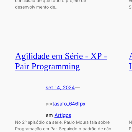
conclusão de que todo o projeto de
v
desenvolvimento de…
S
Agilidade em Série - XP -
Pair Programming
set 14, 2024
—
tasafo_646fpx
por
em
Artigos
No 2º episódio da série, Paulo Moura fala sobre
N
Programação em Par. Seguindo o padrão de não
P