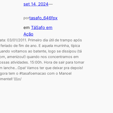
set 14, 2024
—
tasafo_646fpx
por
em
TáSafo em
Ação
ata: 03/01/2011. Primeiro dia útil de trampo após
 feriado de fim de ano. E aquela murrinha, típica
uando voltamos ao batente, logo se dissipou (tá
om, amenizou!) quando nos concentramos em
ossas atividades. 15:00h. Hora de sair para tomar
m lanche…Opa! Vamos ter que deixar pra depois!
gora tem o #tasafoemacao com o Manoel
imentel! \\\\o/