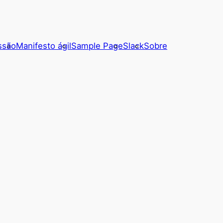
ssão
Manifesto ágil
Sample Page
Slack
Sobre