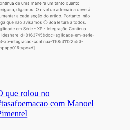
ontínua de uma maneira um tanto quanto
erigosa, digamos. O nível de adrenalina deverá
umentar a cada seção do artigo. Portanto, não
iga que não avisamos 🙂 Boa leitura a todos.
gilidade em Série - XP - Integração Contínua
slideshare id=8163745&doc=agilidade-em-serie-
3-xp-integracao-continua-110531122553-
hpapp01&type=d]
O que rolou no
#tasafoemacao com Manoel
Pimentel