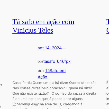
Tá safo em ação com
Vinícius Teles
set 14, 2024
—
tasafo_646fpx
por
em
TáSafo em
Ação
Casal Partiu Quem um dia irá dizer Que existe razão
É
os
Nas coisas feitas pelo coração? E quem irá dizer
e
Que não existe razão? O sorriso do rapaz à direita
c
é de uma pessoa que já passou por alguns
i
\\\”perrengues\\\” na área de TI, chegando à
a
a