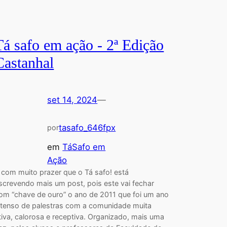
Tá safo em ação - 2ª Edição
Castanhal
set 14, 2024
—
tasafo_646fpx
por
em
TáSafo em
Ação
 com muito prazer que o Tá safo! está
screvendo mais um post, pois este vai fechar
om “chave de ouro” o ano de 2011 que foi um ano
ntenso de palestras com a comunidade muita
tiva, calorosa e receptiva. Organizado, mais uma