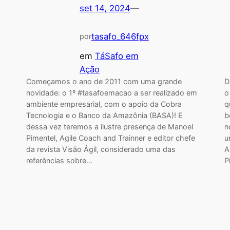
set 14, 2024
—
tasafo_646fpx
por
em
TáSafo em
Ação
Começamos o ano de 2011 com uma grande
D
novidade: o 1º #tasafoemacao a ser realizado em
o
ambiente empresarial, com o apoio da Cobra
q
Tecnologia e o Banco da Amazônia (BASA)! E
b
dessa vez teremos a ilustre presença de Manoel
n
Pimentel, Agile Coach and Trainner e editor chefe
u
da revista Visão Ágil, considerado uma das
A
referências sobre…
P