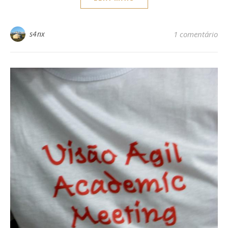
s4nx
1 comentário