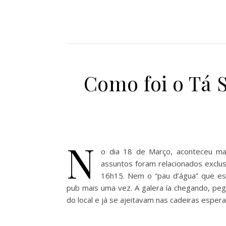
Como foi o Tá S
N
o dia 18 de Março, aconteceu ma
assuntos foram relacionados exclu
16h15. Nem o “pau d’água” que est
pub mais uma vez. A galera ía chegando, pe
do local e já se ajeitavam nas cadeiras espe