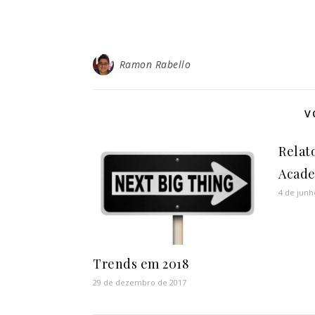
Ramon Rabello
V
Relato
Acade
4 de junh
Trends em 2018
29 de dezembro de 2017