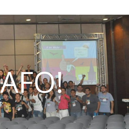
AFO!
do