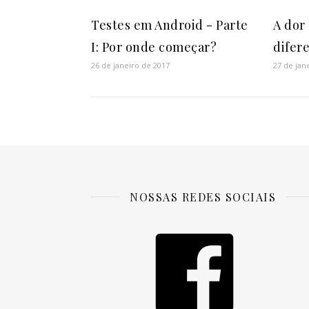
Testes em Android - Parte
A dor 
I: Por onde começar?
difer
26 de janeiro de 2017
27 de jan
NOSSAS REDES SOCIAIS
Facebook