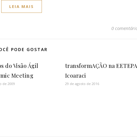
LEIA MAIS
0 comentári
OCÊ PODE GOSTAR
s do Visão Ágil
transformAÇÃO na EETEP
mic Meeting
Icoaraci
o de 2009
29 de agosto de 2016