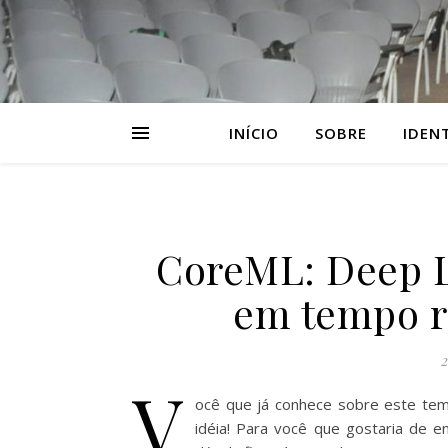
INÍCIO
SOBRE
IDEN
CoreML: Deep L
em tempo r
2
V
ocê que já conhece sobre este tema
idéia! Para você que gostaria de 