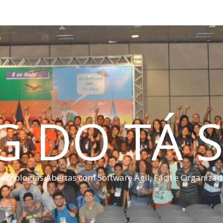
G DO TÁ S
ecnologias Abertas com Software Ágil, Fácil e Organiza