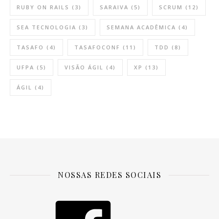
RUBY ON RAILS
(3)
SARAIVA
(5)
SCRUM
(12)
SEA TECNOLOGIA
(3)
SEMANA ACADÊMICA
(4)
TASAFO
(4)
TASAFOCONF
(11)
TDD
(8)
UFPA
(5)
VISÃO ÁGIL
(4)
XP
(13)
ÁGIL
(4)
NOSSAS REDES SOCIAIS
Facebook