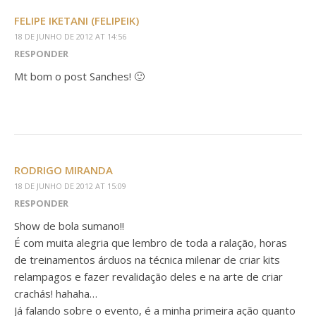
FELIPE IKETANI (FELIPEIK)
18 DE JUNHO DE 2012 AT 14:56
RESPONDER
Mt bom o post Sanches! 🙂
RODRIGO MIRANDA
18 DE JUNHO DE 2012 AT 15:09
RESPONDER
Show de bola sumano!!
É com muita alegria que lembro de toda a ralação, horas
de treinamentos árduos na técnica milenar de criar kits
relampagos e fazer revalidação deles e na arte de criar
crachás! hahaha…
Já falando sobre o evento, é a minha primeira ação quanto