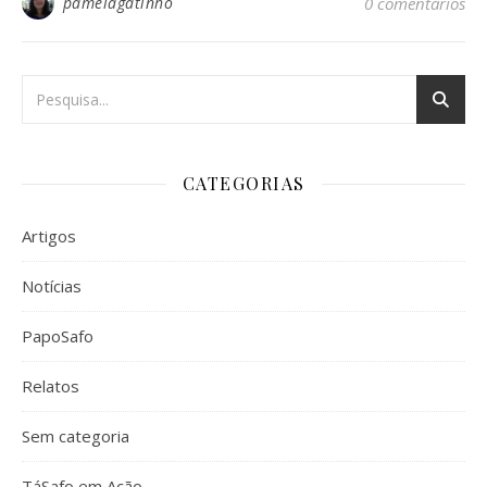
pamelagatinho
0 comentários
CATEGORIAS
Artigos
Notícias
PapoSafo
Relatos
Sem categoria
TáSafo em Ação