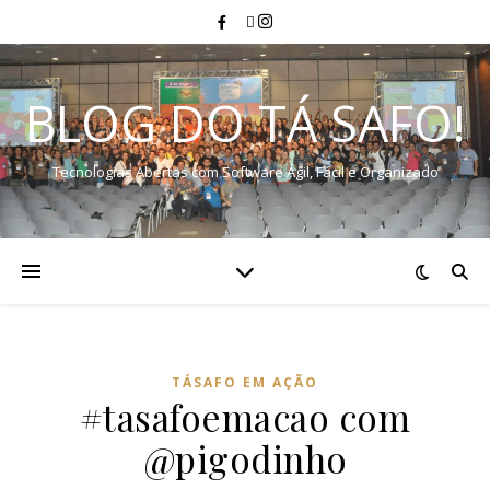
BLOG DO TÁ SAFO!
Tecnologias Abertas com Software Ágil, Fácil e Organizado
TÁSAFO EM AÇÃO
#tasafoemacao com
@pigodinho