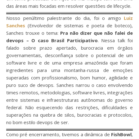
das áreas mais focadas em resolver questões de lifecycle.
Carlos Oeiras (Arquiteto de
Carlos Oeiras (Arquiteto de
Nosso penúltimo palestrante do dia, foi o amigo
Luiz
Dados e ML Engineer na Zup
Dados e ML Engineer na Zup
Sanches
(Envolvedor de sistemas e poeta de boteco),
Innovation / Itau)
Innovation / Itau)
Sanches trouxe o tema:
Pra não dizer que não falei de
devops – O caso Brasil Participativo
. Nessa talk foi
falado sobre prazo apertado, burocracia em órgãos
governamentais, desconfiança sobre o potencial de um
software livre e de uma empresa amazônida que foram
ingredientes para uma montanha-russa de emoções
superadas com profissionalismo, bom humor, agilidade e
puro suco de devops. Sanches narrou o caso envolvendo
times remotos, metodologias, software livres, integrações
entre sistemas e infraestruturas autônomas do governo
federal. Não esquecendo das restrições, dificuldades e
superações na quebra de silos, burocracias e protocolos,
no bom estilo devops de ser.
Luiz Sanches (Envolvedor de
Luiz Sanches (Envolvedor de
Como pré encerramento, tivemos a dinâmica de
FishBowl
,