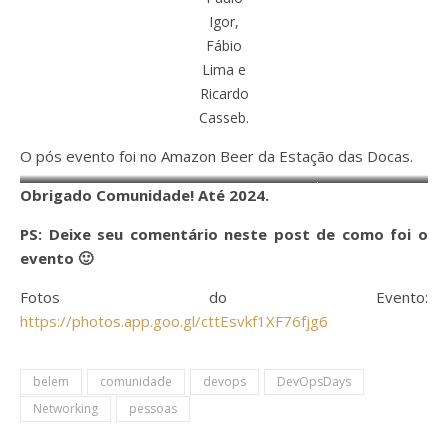
Igor,
Fábio
Lima e
Ricardo
Casseb.
O pós evento foi no Amazon Beer da Estação das Docas.
Happy Hour no Amazon Beer - Estação das Docas
Obrigado Comunidade! Até 2024.
PS: Deixe seu comentário neste post de como foi o
evento 🙂
Fotos do Evento:
https://photos.app.goo.gl/cttEsvkf1XF76fjg6
belem
comunidade
devops
DevOpsDays
Networking
pessoas