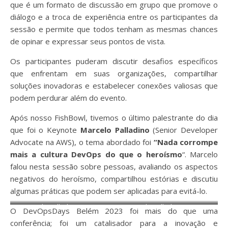
sistemas e poeta de boteco)
sistemas e poeta de boteco)
que é um formato de discussão em grupo que promove o
diálogo e a troca de experiência entre os participantes da
sessão e permite que todos tenham as mesmas chances
de opinar e expressar seus pontos de vista.
Os participantes puderam discutir desafios específicos
que enfrentam em suas organizações, compartilhar
soluções inovadoras e estabelecer conexões valiosas que
podem perdurar além do evento.
Após nosso FishBowl, tivemos o último palestrante do dia
que foi o Keynote
Marcelo Palladino
(Senior Developer
Advocate na AWS), o tema abordado foi
“Nada corrompe
mais a cultura DevOps do que o heroísmo
“. Marcelo
falou nesta sessão sobre pessoas, avaliando os aspectos
negativos do heroísmo, compartilhou estórias e discutiu
algumas práticas que podem ser aplicadas para evitá-lo.
Marcelo Palladino (Senior
Marcelo Palladino (Senior
O DevOpsDays Belém 2023 foi mais do que uma
Developer Advocate na AWS)
Developer Advocate na AWS)
conferência; foi um catalisador para a inovação e