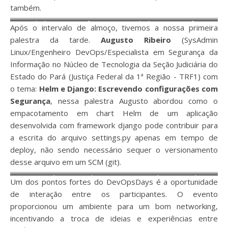
também.
Daniel Silva (Senior Software
Daniel Silva (Senior Software
Após o intervalo de almoço, tivemos a nossa primeira
Engineer na Flash, Professor
Engineer na Flash, Professor
palestra da tarde.
Augusto Ribeiro
(SysAdmin
na Coderhouse Brasil e
na Coderhouse Brasil e
Linux/Engenheiro DevOps/Especialista em Segurança da
Instrutor na Alura)
Instrutor na Alura)
Informação no Núcleo de Tecnologia da Seção Judiciária do
Estado do Pará (Justiça Federal da 1ª Região - TRF1) com
o tema:
Helm e Django: Escrevendo configurações com
Segurança
, nessa palestra Augusto abordou como o
empacotamento em chart Helm de um aplicação
desenvolvida com framework django pode contribuir para
a escrita do arquivo settings.py apenas em tempo de
deploy, não sendo necessário sequer o versionamento
desse arquivo em um SCM (git).
Augusto Ribeiro (SysAdmin
Augusto Ribeiro (SysAdmin
Um dos pontos fortes do DevOpsDays é a oportunidade
Linux/Engenheiro
Linux/Engenheiro
de interação entre os participantes. O evento
DevOps/Especialista em
DevOps/Especialista em
proporcionou um ambiente para um bom networking,
Segurança da Informação no
Segurança da Informação no
incentivando a troca de ideias e experiências entre
Núcleo de Tecnologia da
Núcleo de Tecnologia da