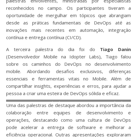
palestras envolventes, ministradas por especialistas
reconhecidos no campo. Os participantes tiveram a
oportunidade de mergulhar em tópicos que abrangiam
desde as práticas fundamentais de DevOps até as
inovações mais recentes em automação, integração
contínua e entrega contínua (CI/CD).
A terceira palestra do dia foi do
Tiago Danin
(Desenvolvedor Mobile na Idopter Labs), Tiago falou
sobre os caminhos do DevOps no desenvolvimento
mobile. Abordando desafios exclusivos, diferenças
essenciais e ferramentas vitais no Mobile. Além de
compartilhar insights, experiências e erros, para ajudar a
pessoa a criar uma esteira de DevOps sólida e eficaz.
Tiago Danin (Desenvolvedor
Tiago Danin (Desenvolvedor
Uma das palestras de destaque abordou a importância da
Mobile na Idopter Labs)
Mobile na Idopter Labs)
colaboração entre equipes de desenvolvimento e
operações, destacando como uma cultura de DevOps
pode acelerar a entrega de software e melhorar a
eficiência operacional. Outras apresentações exploraram