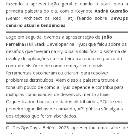
fazendo a apresentação geral e dando o start para a
primeira palestra do dia, com o Keynote
André Gusmão
(Senior Architect na Red Hat) falando sobre
DevOps
cenário atual e tendências
.
Keynote: André Gusmão
Keynote: André Gusmão
Logo em seguida, tivemos a apresentação de
João
Ferreira
(Full Stack Developer na Fly.io) que falou sobre os
desafios que tiveram na Fly.io para solidificar o sistema de
deploy de aplicações na fronteira trazendo um pouco do
contexto histórico de como começaram e quais
ferramentas escolheram ou criaram para resolver
problemas distribuídos. Além disso a palestra trouxe à
tona um pouco de como a Fly.io depende e contribui para
múltiplas comunidades de desenvolvimento atuais.
Orquestrador, bancos de dados distribuídos, SQLite em
primeiro lugar, linhas de comando, API pública são alguns
dos tópicos que foram abordados.
João Ferreira (Full Stack
João Ferreira (Full Stack
O DevOpsDays Belém 2023 apresentou uma série de
Developer na Fly.io)
Developer na Fly.io)