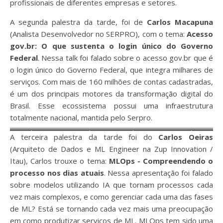
profissionais de diferentes empresas e setores.
Seção Judiciária do Estado do
Seção Judiciária do Estado do
A segunda palestra da tarde, foi de
Carlos Macapuna
Pará (Justiça Federal da 1ª
Pará (Justiça Federal da 1ª
(Analista Desenvolvedor no SERPRO), com o tema:
Acesso
Região - TRF1).
Região - TRF1).
gov.br: O que sustenta o login único do Governo
Federal
. Nessa talk foi falado sobre o acesso gov.br que é
o login único do Governo Federal, que integra milhares de
serviços. Com mais de 160 milhões de contas cadastradas,
é um dos principais motores da transformação digital do
Brasil. Esse ecossistema possui uma infraestrutura
totalmente nacional, mantida pelo Serpro.
Carlos Macapuna (Analista
Carlos Macapuna (Analista
A terceira palestra da tarde foi do
Carlos Oeiras
Desenvolvedor no SERPRO)
Desenvolvedor no SERPRO)
(Arquiteto de Dados e ML Engineer na Zup Innovation /
Itau), Carlos trouxe o tema:
MLOps - Compreendendo o
processo nos dias atuais
. Nessa apresentação foi falado
sobre modelos utilizando IA que tornam processos cada
vez mais complexos, e como gerenciar cada uma das fases
de ML? Está se tornando cada vez mais uma preocupação
em como produtizar serviços de ML. MLOps tem sido uma