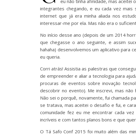
eu não tinha afinidade, mas aceitei
integrantes chegando, e eu cada vez mais s
internet que já era minha aliada nos estud
interessar-me por ela. Mas não era o suficien
No início desse ano (depois de um 2014 horrí
que chegasse o ano seguinte, e assim suce
hahaha) desenvolvemos um aplicativo para celu
eu queria.
Corri atrás! Assistia as palestras que conse
de empreender e aliar a tecnologia para aju
procuras de eventos sobre inovação tecnoló
descobrir no evento). Me inscrevi, mas não h
Não sei o porquê, novamente, fui chamada par
se tratava, mas aceitei o desafio e fui, e ca
comunidade fez eu me encontrar cada vez 
incríveis e com tantos planos bons e que que
O Tá Safo Conf 2015 foi muito além das min