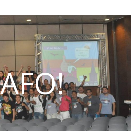
AFO!
do