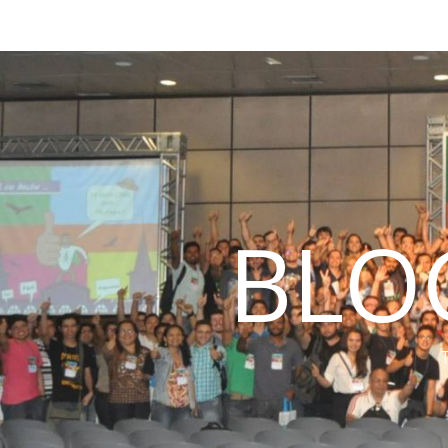
BLO
T