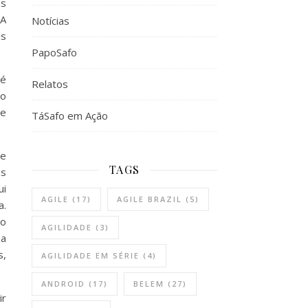
os
 A
Notícias
is
PapoSafo
té
Relatos
ro
ue
TáSafo em Ação
de
TAGS
as
ui
AGILE
(17)
AGILE BRAZIL
(5)
a.
do
AGILIDADE
(3)
 a
s,
AGILIDADE EM SÉRIE
(4)
ANDROID
(17)
BELEM
(27)
ir