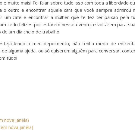
so e muito mais! Foi falar sobre tudo isso com toda a liberdade q
ra o outro e encontrar aquele cara que você sempre admirou 
r um café e encontrar a mulher que te fez ter paixão pela t
vam cedo felizes por estarem nesse evento, e voltarem para su
de um dia cheio de trabalho.
 esteja lendo o meu depoimento, não tenha medo de enfrent
rem de alguma ajuda, ou só quiserem alguém para conversar, cont
om tudo!
m nova janela)
 em nova janela)