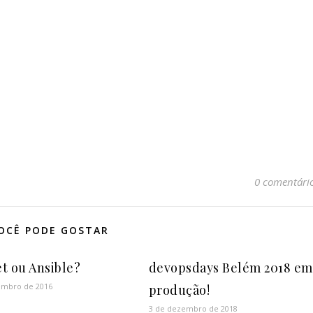
0 comentári
OCÊ PODE GOSTAR
t ou Ansible?
devopsdays Belém 2018 em
embro de 2016
produção!
3 de dezembro de 2018