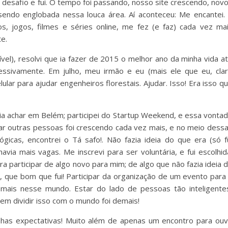
 o desafio e fui. O tempo foi passando, nosso site crescendo, nov
endo englobada nessa louca área. Aí aconteceu: Me encantei.
os, jogos, filmes e séries online, me fez (e faz) cada vez ma
te.
vel), resolvi que ia fazer de 2015 o melhor ano da minha vida a
ssivamente. Em julho, meu irmão e eu (mais ele que eu, cla
lar para ajudar engenheiros florestais. Ajudar. Isso! Era isso q
guia achar em Belém; participei do Startup Weekend, e essa vonta
dar outras pessoas foi crescendo cada vez mais, e no meio dess
gicas, encontrei o Tá safo!. Não fazia ideia do que era (só f
avia mais vagas. Me inscrevi para ser voluntária, e fui escolhid
a participar de algo novo para mim; de algo que não fazia ideia 
ra, que bom que fui! Participar da organização de um evento para
mais nesse mundo. Estar do lado de pessoas tão inteligente
rem dividir isso com o mundo foi demais!
has expectativas! Muito além de apenas um encontro para ouv