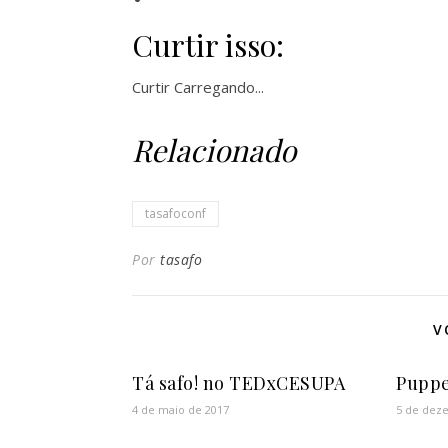
Curtir isso:
Curtir
Carregando...
Relacionado
tasafoconf
Por
tasafo
V
Tá safo! no TEDxCESUPA
Puppe
4 de maio de 2017
5 de dez