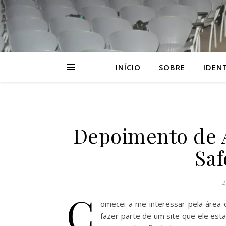
INÍCIO
SOBRE
IDEN
Depoimento de A
Saf
2
C
omecei a me interessar pela área 
fazer parte de um site que ele est