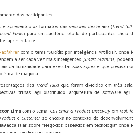
amento dos participantes.
nto e apresentou os formatos das sessões deste ano (
Trend Talk
Trend Panel
) para um auditório lotado de participantes cheio 
atos apresentados.
 Radfahrer
com o tema “Suicídio por Inteligência Artificial”, onde f
ndem a ser cada vez mais inteligentes (
Smart Machine
) poden
mais da humanidade para executar suas ações e que precisamo
 ética de máquina.
presentações das
Trend Talks
que foram divididas em três sala
tivas trilhas: ágil distribuído, arquitetura de software ágil
ctor Lima
com o tema “
Customer & Product Discovery
em
Mobil
Product
e
Customer
se encaixa no contexto de desenvolvimen
iavacca
falar sobre “Negócios baseados em tecnologia” onde f
ups
para grandes corporações.