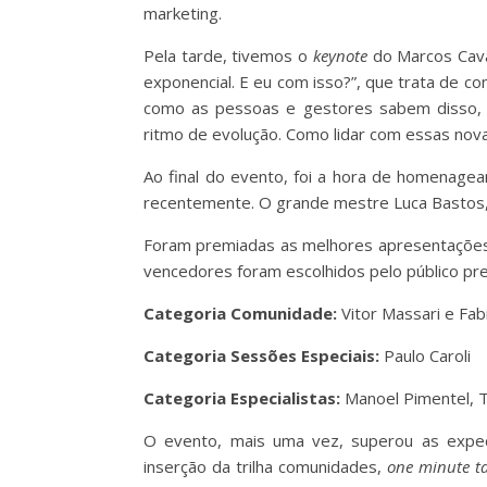
marketing.
Pela tarde, tivemos o
keynote
do Marcos Cava
exponencial. E eu com isso?”, que trata de c
como as pessoas e gestores sabem disso,
ritmo de evolução. Como lidar com essas novas
Ao final do evento, foi a hora de homena
recentemente. O grande mestre Luca Bastos,
Foram premiadas as melhores apresentações n
vencedores foram escolhidos pelo público pr
Categoria Comunidade:
Vitor Massari e Fab
Categoria Sessões Especiais:
Paulo Caroli
Categoria Especialistas:
Manoel Pimentel, Th
O evento, mais uma vez, superou as expe
inserção da trilha comunidades,
one minute ta