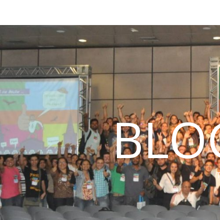
BLO
T