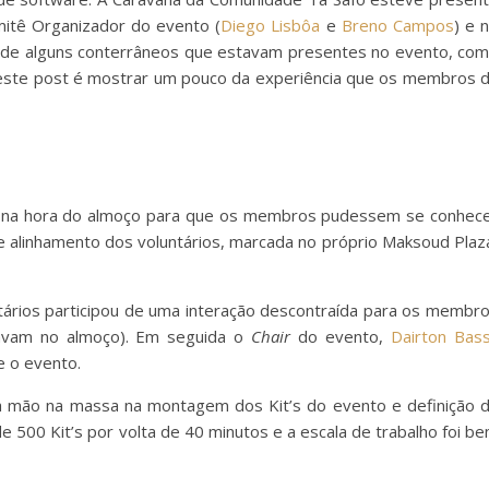
tê Organizador do evento (
Diego Lisbôa
e
Breno Campos
) e 
r de alguns conterrâneos que estavam presentes no evento, co
deste post é mostrar um pouco da experiência que os membros 
ir na hora do almoço para que os membros pudessem se conhec
 alinhamento dos voluntários, marcada no próprio Maksoud Plaz
untários participou de uma interação descontraída para os membr
tavam no almoço). Em seguida o
Chair
do evento,
Dairton Bass
e o evento.
 a mão na massa na montagem dos Kit’s do evento e definição 
e 500 Kit’s por volta de 40 minutos e a escala de trabalho foi b