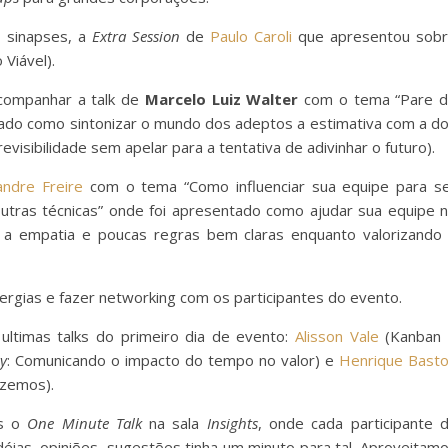
a sinapses, a
Extra Session
de
Paulo Caroli
que apresentou sob
Viável).
acompanhar a talk de
Marcelo Luiz Walter
com o tema “Pare 
tado como sintonizar o mundo dos adeptos a estimativa com a d
isibilidade sem apelar para a tentativa de adivinhar o futuro).
andre Freire
com o tema “Como influenciar sua equipe para s
tras técnicas” onde foi apresentado como ajudar sua equipe 
e a empatia e poucas regras bem claras enquanto valorizando
rgias e fazer networking com os participantes do evento.
 ultimas talks do primeiro dia de evento:
Alisson Vale
(Kanban
ay
: Comunicando o impacto do tempo no valor) e
Henrique Bast
azemos).
os o
One Minute Talk
na sala
Insights
, onde cada participante 
déias, opiniões, sugestões tinha um minuto para tal. Aproveitam