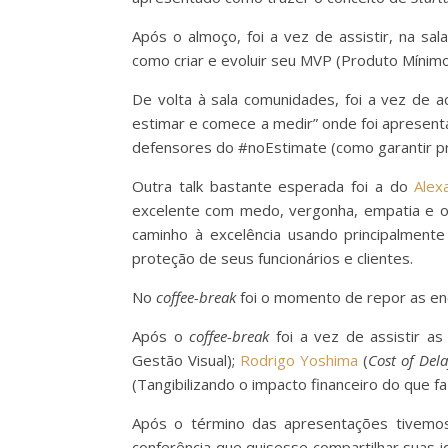
Após o almoço, foi a vez de assistir, na sal
como criar e evoluir seu MVP (Produto Mínimo 
De volta à sala comunidades, foi a vez de 
estimar e comece a medir” onde foi apresen
defensores do #noEstimate (como garantir prev
Outra talk bastante esperada foi a do
Alex
excelente com medo, vergonha, empatia e ou
caminho à excelência usando principalment
proteção de seus funcionários e clientes.
No
coffee-break
foi o momento de repor as ene
Após o
coffee-break
foi a vez de assistir as
Gestão Visual);
Rodrigo Yoshima
(
Cost of Del
(Tangibilizando o impacto financeiro do que f
Após o término das apresentações tivem
conferência que quisesse compartilhar suas i