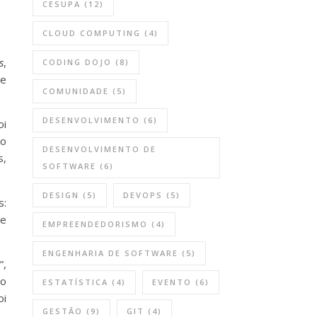
CESUPA
(12)
CLOUD COMPUTING
(4)
s
,
CODING DOJO
(8)
de
COMUNIDADE
(5)
DESENVOLVIMENTO
(6)
oi
do
DESENVOLVIMENTO DE
s,
SOFTWARE
(6)
DESIGN
(5)
DEVOPS
(5)
s:
 e
EMPREENDEDORISMO
(4)
ENGENHARIA DE SOFTWARE
(5)
e
”,
to
ESTATÍSTICA
(4)
EVENTO
(6)
oi
GESTÃO
(9)
GIT
(4)