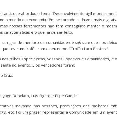
lcanti, que abordou o tema “Desenvolvimento ágil e pensamen
omo o mundo e a economia têm se tornado cada vez mais digitais
 mas nossas ferramentas não tem conseguido manter o mes
 características e o que há de ser feito.
gear um grande membro da comunidade de
software
que nos deix
 que teve um troféu com o seu nome. “Troféu Luca Bastos.”
as trilhas Especialistas, Sessões Especiais e Comunidades, e 
esente no evento. E os vencedores foram:
io Cruz.
yago Rebelato, Luis Figaro e Filipe Guedini
ctativas inovando nas sessões, premiações das melhores
talk
lk’s
, etc. Foi um prazer representar a Comunidade em um even