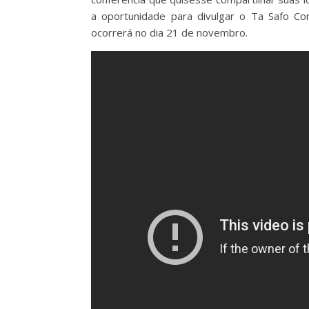
a oportunidade para divulgar o Ta Safo C
ocorrerá no dia 21 de novembro.