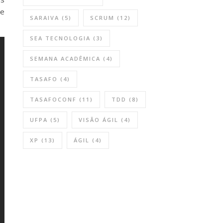
ue
SARAIVA
(5)
SCRUM
(12)
SEA TECNOLOGIA
(3)
SEMANA ACADÊMICA
(4)
TASAFO
(4)
TASAFOCONF
(11)
TDD
(8)
UFPA
(5)
VISÃO ÁGIL
(4)
XP
(13)
ÁGIL
(4)