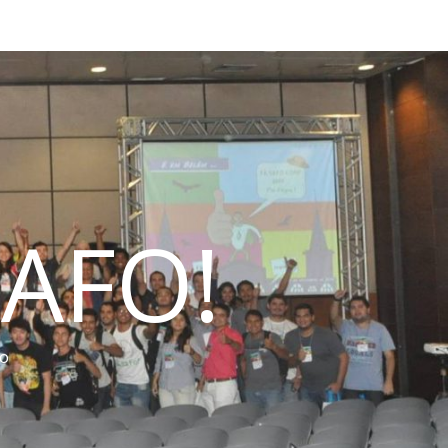
AFO!
do