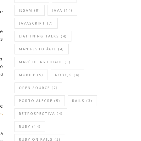
IESAM
(8)
JAVA
(14)
re
JAVASCRIPT
(7)
de
LIGHTNING TALKS
(4)
os
MANIFESTO ÁGIL
(4)
er
MARÉ DE AGILIDADE
(5)
no
 a
MOBILE
(5)
NODEJS
(4)
OPEN SOURCE
(7)
PORTO ALEGRE
(5)
RAILS
(3)
 e
os
RETROSPECTIVA
(4)
RUBY
(14)
da
RUBY ON RAILS
(3)
os