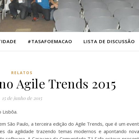
TIDADE
#TASAFOEMACAO
LISTA DE DISCUSSÃO
RELATOS
no Agile Trends 2015
15 de junho de 2015
 Lisbôa.
 em São Paulo, a terceira edição do Agile Trends, que é um even
ites da agilidade trazendo temas modernos e apontando nov
 de software. A Caravana da Comunidade Tá Safo esteve presen