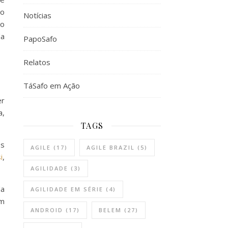
no
Notícias
mo
da
PapoSafo
Relatos
TáSafo em Ação
er
a,
TAGS
os
AGILE
(17)
AGILE BRAZIL
(5)
i
,
AGILIDADE
(3)
da
AGILIDADE EM SÉRIE
(4)
em
ANDROID
(17)
BELEM
(27)