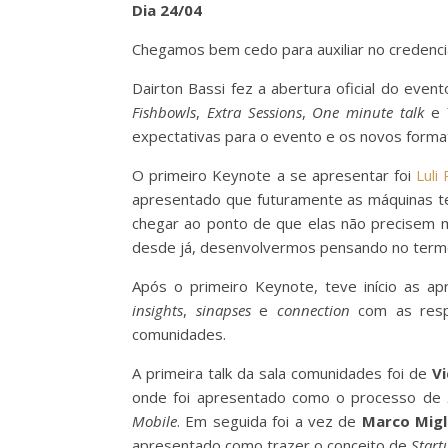
Dia 24/04
Chegamos bem cedo para auxiliar no credenci
Dairton Bassi fez a abertura oficial do eve
Fishbowls
,
Extra Sessions
,
One minute talk
e
expectativas para o evento e os novos form
O primeiro Keynote a se apresentar foi
Luli
apresentado que futuramente as máquinas te
chegar ao ponto de que elas não precisem 
desde já, desenvolvermos pensando no termo
Após o primeiro Keynote, teve início as a
insights
,
sinapses
e
connection
com as respec
comunidades.
A primeira talk da sala comunidades foi de
Vi
onde foi apresentado como o processo de
Mobile
. Em seguida foi a vez de
Marco Migl
apresentado como trazer o conceito de
Start