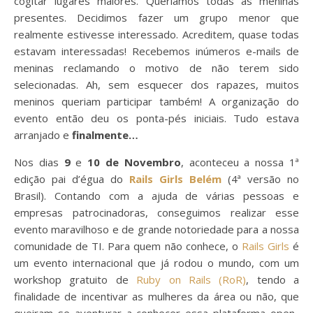
cogitar lugares maiores. Queríamos todas as meninas
presentes. Decidimos fazer um grupo menor que
realmente estivesse interessado. Acreditem, quase todas
estavam interessadas! Recebemos inúmeros e-mails de
meninas reclamando o motivo de não terem sido
selecionadas. Ah, sem esquecer dos rapazes, muitos
meninos queriam participar também! A organização do
evento então deu os ponta-pés iniciais. Tudo estava
arranjado e
finalmente…
Nos dias
9
e
10 de Novembro
, aconteceu a nossa 1ª
edição pai d’égua do
Rails Girls Belém
(4ª versão no
Brasil). Contando com a ajuda de várias pessoas e
empresas patrocinadoras, conseguimos realizar esse
evento maravilhoso e de grande notoriedade para a nossa
comunidade de TI. Para quem não conhece, o
Rails Girls
é
um evento internacional que já rodou o mundo, com um
workshop gratuito de
Ruby on Rails (RoR)
, tendo a
finalidade de incentivar as mulheres da área ou não, que