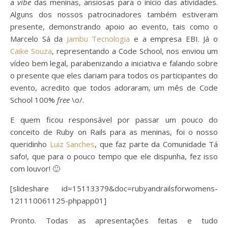
a
vibe
das meninas, ansiosas para o início das atividades.
Alguns dos nossos patrocinadores também estiveram
presente, demonstrando apoio ao evento, tais como o
Marcelo Sá da
Jambu Tecnologia
e a empresa EBI. Já o
Caike Souza
, representando a Code School, nos enviou um
vídeo bem legal, parabenizando a iniciativa e falando sobre
o presente que eles dariam para todos os participantes do
evento, acredito que todos adoraram, um mês de Code
School 100%
free
\o/.
E quem ficou responsável por passar um pouco do
conceito de Ruby on Rails para as meninas, foi o nosso
queridinho
Luiz Sanches
, que faz parte da Comunidade Tá
safo!, que para o pouco tempo que ele dispunha, fez isso
com louvor! 🙂
[slideshare id=15113379&doc=rubyandrailsforwomens-
121110061125-phpapp01]
Pronto. Todas as apresentações feitas e tudo