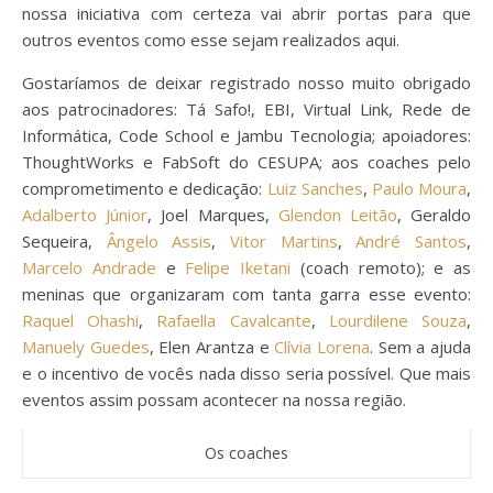
nossa iniciativa com certeza vai abrir portas para que
outros eventos como esse sejam realizados aqui.
Gostaríamos de deixar registrado nosso muito obrigado
aos patrocinadores: Tá Safo!, EBI, Virtual Link, Rede de
Informática, Code School e Jambu Tecnologia; apoiadores:
ThoughtWorks e FabSoft do CESUPA; aos coaches pelo
comprometimento e dedicação:
Luiz Sanches
,
Paulo Moura
,
Adalberto Júnior
, Joel Marques,
Glendon Leitão
, Geraldo
Sequeira,
Ângelo Assis
,
Vitor Martins
,
André Santos
,
Marcelo Andrade
e
Felipe Iketani
(coach remoto); e as
meninas que organizaram com tanta garra esse evento:
Raquel Ohashi
,
Rafaella Cavalcante
,
Lourdilene Souza
,
Manuely Guedes
, Elen Arantza e
Clívia Lorena
. Sem a ajuda
e o incentivo de vocês nada disso seria possível. Que mais
eventos assim possam acontecer na nossa região.
Os coaches