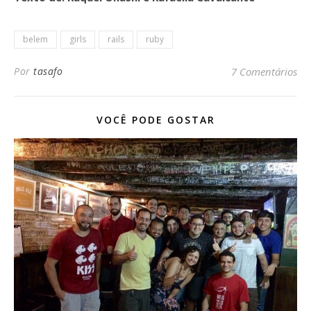
belem
girls
rails
ruby
Por
tasafo
7 Comentários
VOCÊ PODE GOSTAR