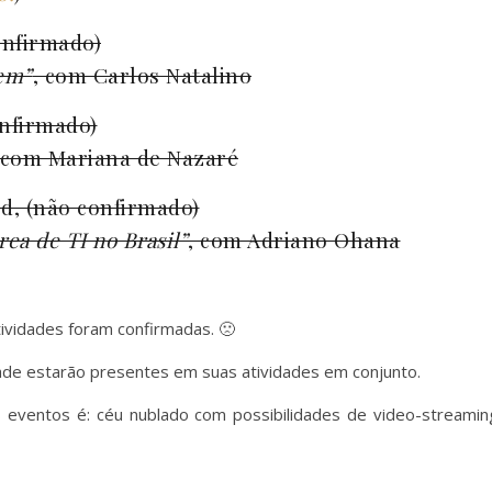
onfirmado)
em”
, com Carlos Natalino
nfirmado)
 com Mariana de Nazaré
d, (não confirmado)
ea de TI no Brasil”
, com Adriano Ohana
ividades foram confirmadas. 🙁
ade estarão presentes em suas atividades em conjunto.
eventos é: céu nublado com possibilidades de video-streamin