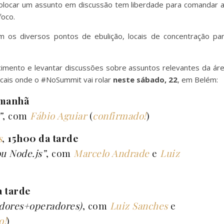
olocar um assunto em discussão tem liberdade para comandar 
foco.
 os diversos pontos de ebulição, locais de concentração pa
cimento e levantar discussões sobre assuntos relevantes da ár
locais onde o #NoSummit vai rolar
neste sábado, 22
, em Belém:
 manhã
”
, com
Fábio Aguiar
(
confirmado!
)
s
,
15h00 da tarde
u Node.js”
, com
Marcelo Andrade
e
Luiz
 tarde
dores+operadores)
, com
Luiz Sanches
e
o!
)