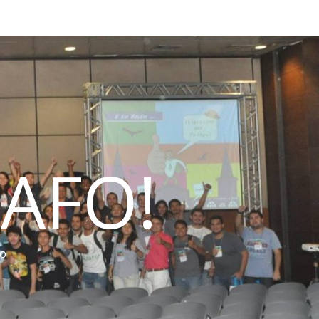
AFO!
do