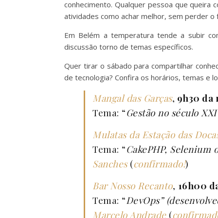
conhecimento. Qualquer pessoa que queira c
atividades como achar melhor, sem perder o 
Em Belém a temperatura tende a subir com
discussão torno de temas específicos.
Quer tirar o sábado para compartilhar conhe
de tecnologia? Confira os horários, temas e 
Mangal das Garças
,
9h30 da
Tema: “
Gestão no século XXI
Mulatas da Estação das Doca
Tema: “
CakePHP, Selenium o
Sanches
(
confirmado!
)
Bar Nosso Recanto
,
16h00 da
Tema: “
DevOps” (desenvolve
Marcelo Andrade
(
confirmad