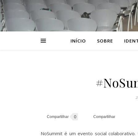
INÍCIO
SOBRE
IDEN
#NoSu
2
0
NoSummit é um evento social colaborativo.