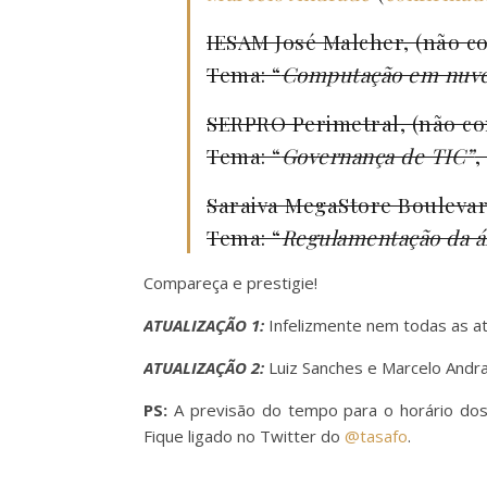
IESAM José Malcher, (não c
Tema: “
Computação em nuv
SERPRO Perimetral, (não co
Tema: “
Governança de TIC”
,
Saraiva MegaStore Boulevar
Tema: “
Regulamentação da ár
Compareça e prestigie!
ATUALIZAÇÃO 1:
Infelizmente nem todas as at
ATUALIZAÇÃO 2:
Luiz Sanches e Marcelo Andr
PS:
A previsão do tempo para o horário dos 
Fique ligado no Twitter do
@tasafo
.