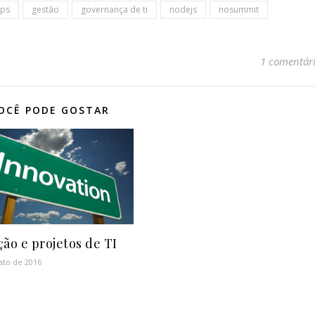
ps
gestão
governança de ti
nodejs
nosummit
1 comentár
OCÊ PODE GOSTAR
ção e projetos de TI
sto de 2016