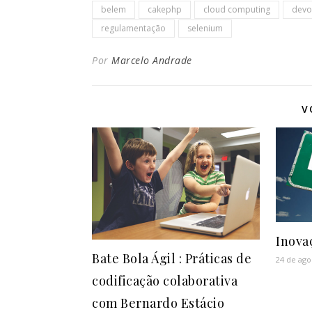
belem
cakephp
cloud computing
devo
regulamentação
selenium
Por
Marcelo Andrade
V
Inova
Bate Bola Ágil : Práticas de
24 de ago
codificação colaborativa
com Bernardo Estácio