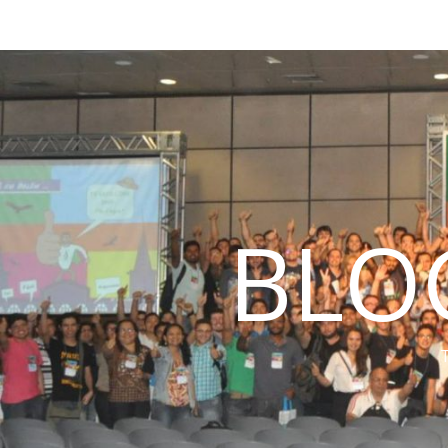
BLO
T