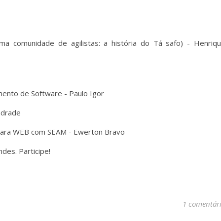
a comunidade de agilistas: a história do Tá safo) - Henriq
ento de Software - Paulo Igor
ndrade
 para WEB com SEAM - Ewerton Bravo
des. Participe!
1 comentár