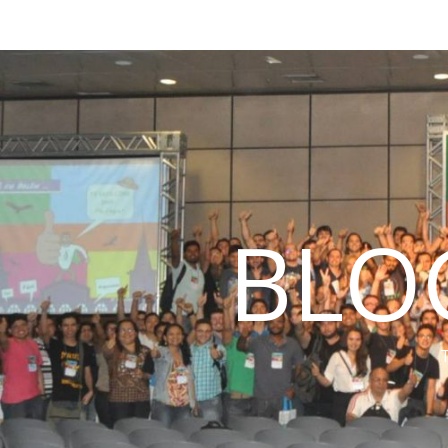
BLO
T