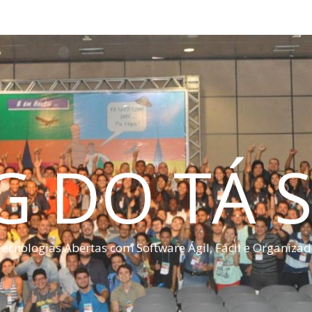
G DO TÁ S
ecnologias Abertas com Software Ágil, Fácil e Organiza