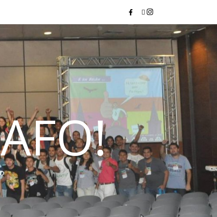
AFO!
do