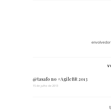
envolvedor
V
@tasafo no #AgileBR 2013
15 de julho de 2013