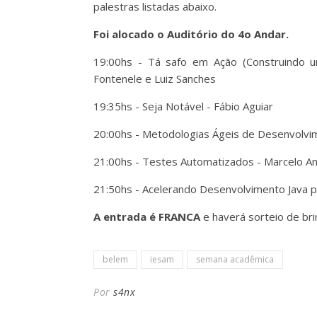
palestras listadas abaixo.
Foi alocado o Auditório do 4o Andar.
19:00hs - Tá safo em Ação (Construindo um
Fontenele e Luiz Sanches
19:35hs - Seja Notável - Fábio Aguiar
20:00hs - Metodologias Ágeis de Desenvolvim
21:00hs - Testes Automatizados - Marcelo A
21:50hs - Acelerando Desenvolvimento Java
A entrada é
FRANCA
e haverá sorteio de brin
belem
iesam
semana acadêmica
Por
s4nx