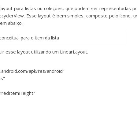
layout para listas ou coleções, que podem ser representadas p
cyclerView. Esse layout é bem simples, composto pelo í
cone
, 
gem abaixo.
onceitual para o item da lista
ir esse layout utilizando um LinearLayout.
.android.com/apk/res/android"
ls"
ferredItemHeight"