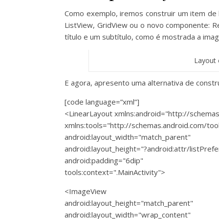
Como exemplo, iremos construir um item de 
ListView, GridView ou o novo componente: Re
título e um subtítulo, como é mostrada a ima
Layout c
E agora, apresento uma alternativa de constru
[code language=”xml”]
<LinearLayout xmlns:android="http://schemas
xmlns:tools="http://schemas.android.com/too
android:layout_width="match_parent"
android:layout_height="?android:attr/listPre
android:padding="6dip"
tools:context=".MainActivity">
<ImageView
android:layout_height="match_parent"
android:layout_width="wrap_content"