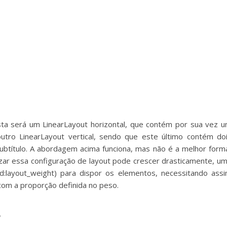
ista será um LinearLayout horizontal, que contém por sua vez 
utro LinearLayout vertical, sendo que este último contém do
subtítulo. A abordagem acima funciona, mas não é a melhor form
rizar essa configuração de layout pode crescer drasticamente, u
id:layout_weight) para dispor os elementos, necessitando ass
 com a proporção definida no peso.
s