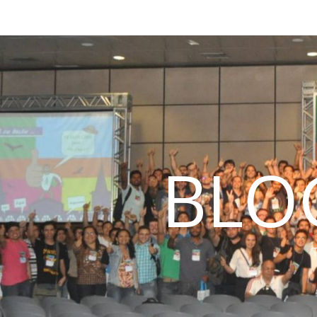
BLO
T