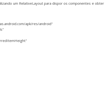
tilizando um RelativeLayout para dispor os componentes e obter
as.android.com/apk/res/android"
ls"
ferredItemHeight"