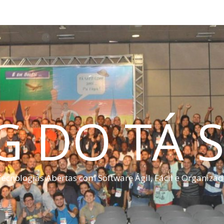
G DO TÁ S
ecnologias Abertas com Software Ágil, Fácil e Organiza