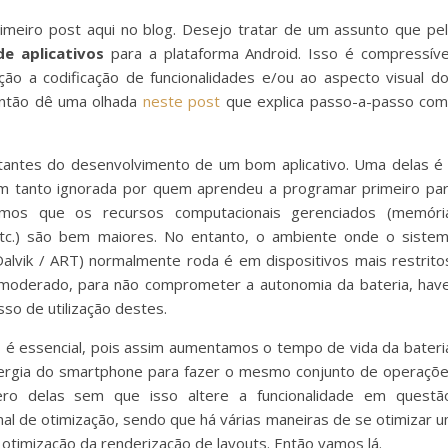
imeiro post aqui no blog. Desejo tratar de um assunto que pe
de
aplicativos
para a plataforma Android. Isso é compressíve
o a codificação de funcionalidades e/ou ao aspecto visual d
Então dê uma olhada
neste post
que explica passo-a-passo co
tantes do desenvolvimento de um bom aplicativo. Uma delas é
um tanto ignorada por quem aprendeu a programar primeiro pa
imos que os recursos computacionais gerenciados (memóri
etc.) são bem maiores. No entanto, o ambiente onde o siste
Dalvik / ART) normalmente roda é em dispositivos mais restrito
moderado, para não comprometer a autonomia da bateria, hav
so de utilização destes.
s é essencial, pois assim aumentamos o tempo de vida da bateri
nergia do smartphone para fazer o mesmo conjunto de operaçõ
ro delas sem que isso altere a funcionalidade em questã
al de otimização, sendo que há várias maneiras de se otimizar 
a otimização da renderização de layouts. Então vamos lá.