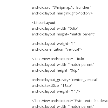
android:src="@mipmap/ic_launcher"
android:layout_marginRight="6dip"/>
<LinearLayout
android:layout_width="0dip"
android:layout_height="match_parent"
android:layout_weight="1"
android:orientation="vertical">
<TextView android:text="Título"
android:layout_width="match_parent"
android:layout_height="0dp"
android:layout_gravity="center_vertical"
android:textSize="18sp"
android:layout_weight="1" />
<TextView android:text="Este texto é a desc
android:layout_width="match_parent"