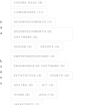
CODING DOJO
(8)
COMUNIDADE
(11)
no
DESENVOLVIMENTO
(7)
 a
DESENVOLVIMENTO DE
 a
SOFTWARE
(6)
DESIGN
(5)
DEVOPS
(6)
EMPREENDEDORISMO
(4)
t,
os
ENGENHARIA DE SOFTWARE
(5)
ut
ESTATÍSTICA
(4)
EVENTO
(6)
em
is
GESTÃO
(9)
GIT
(4)
IESAM
(8)
JAVA
(14)
JAVASCRIPT
(7)