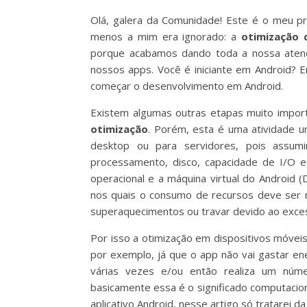
Olá, galera da Comunidade! Este é o meu pr
menos a mim era ignorado: a
otimização 
porque acabamos dando toda a nossa atençã
nossos apps. Você é iniciante em Android? 
começar o desenvolvimento em Android.
Existem algumas outras etapas muito impor
otimização
. Porém, esta é uma atividade 
desktop ou para servidores, pois assum
processamento, disco, capacidade de I/O 
operacional e a máquina virtual do Android (
nos quais o consumo de recursos deve ser 
superaquecimentos ou travar devido ao exces
Por isso a otimização em dispositivos móvei
por exemplo, já que o app não vai gastar e
várias vezes e/ou então realiza um núme
basicamente essa é o significado computacion
aplicativo Android, nesse artigo só tratarei d