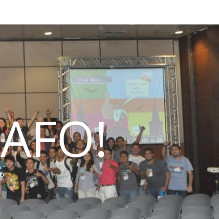
AFO!
do