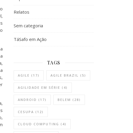
lo
Relatos
l,
os
Sem categoria
mo
TáSafo em Ação
 a
ra
TAGS
a,
ma
AGILE
(17)
AGILE BRAZIL
(5)
s,
er
AGILIDADE EM SÉRIE
(4)
ANDROID
(17)
BELEM
(28)
a,
es
CESUPA
(12)
o,
um
CLOUD COMPUTING
(4)