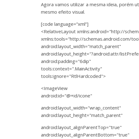
Agora vamos utilizar a mesma ideia, porém u
mesmo efeito visual.
[code language=”xml”]
<RelativeLayout xmlns:android="http://schem
xmlns:tools="http://schemas.android.com/too
android:layout_width="match_parent"
android:layout_height="?android:attr/listPre
android:padding="6dip"
tools:context=".MainActivity"
tools:ignore="RtlHardcoded">
<ImageView
android:id="@+id/icone"
android:layout_width="wrap_content"
android:layout_height="match_parent"
android:layout_alignParentTop="true"
android:layout_alignParentBottom="true"