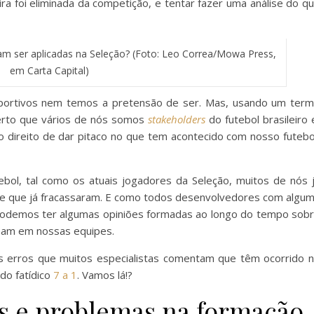
ira foi eliminada da competição, e tentar fazer uma análise do q
iam ser aplicadas na Seleção? (Foto: Leo Correa/Mowa Press,
em Carta Capital)
sportivos nem temos a pretensão de ser. Mas, usando um ter
certo que vários de nós somos
stakeholders
do futebol brasileiro 
 direito de dar pitaco no que tem acontecido com nosso futebo
ebol, tal como os atuais jogadores da Seleção, muitos de nós 
 e que já fracassaram. E como todos desenvolvedores com algu
, podemos ter algumas opiniões formadas ao longo do tempo sob
onam em nossas equipes.
s erros que muitos especialistas comentam que têm ocorrido 
 do fatídico
7 a 1
. Vamos lá!?
s e problemas na formação