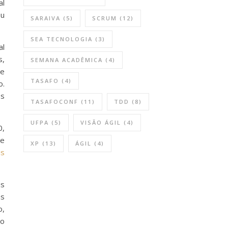
al
eu
SARAIVA
(5)
SCRUM
(12)
SEA TECNOLOGIA
(3)
al
s,
SEMANA ACADÊMICA
(4)
ve
TASAFO
(4)
o.
os
TASAFOCONF
(11)
TDD
(8)
UFPA
(5)
VISÃO ÁGIL
(4)
0,
pe
XP
(13)
ÁGIL
(4)
is
is
as
o,
 o