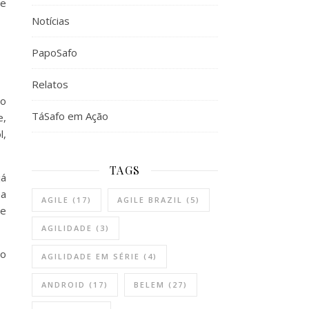
ue
Notícias
PapoSafo
Relatos
mo
TáSafo em Ação
e,
l,
TAGS
já
ma
AGILE
(17)
AGILE BRAZIL
(5)
re
AGILIDADE
(3)
no
AGILIDADE EM SÉRIE
(4)
ANDROID
(17)
BELEM
(27)