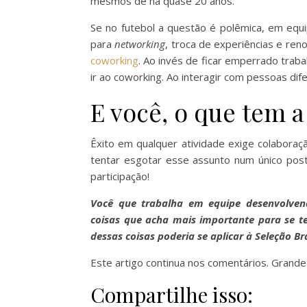
mesmos de há quase 20 anos.
Se no futebol a questão é polêmica, em equ
para
networking
, troca de experiências e ren
coworking
. Ao invés de ficar emperrado tra
ir ao coworking. Ao interagir com pessoas dif
E você, o que tem a
Êxito em qualquer atividade exige colabora
tentar esgotar esse assunto num único post
participação!
Você que trabalha em equipe desenvolvend
coisas que acha mais importante para se t
dessas coisas poderia se aplicar à Seleção Bra
Este artigo continua nos comentários. Grande
Compartilhe isso: