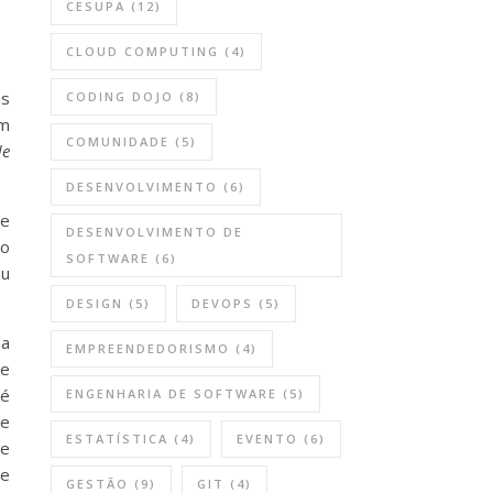
CESUPA
(12)
CLOUD COMPUTING
(4)
as
CODING DOJO
(8)
em
COMUNIDADE
(5)
de
DESENVOLVIMENTO
(6)
te
DESENVOLVIMENTO DE
 o
SOFTWARE
(6)
ou
DESIGN
(5)
DEVOPS
(5)
 a
EMPREENDEDORISMO
(4)
se
 é
ENGENHARIA DE SOFTWARE
(5)
ue
ESTATÍSTICA
(4)
EVENTO
(6)
te
 e
GESTÃO
(9)
GIT
(4)