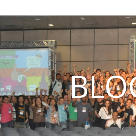
BLO
T