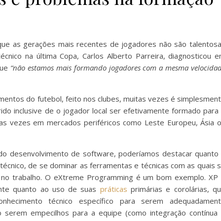
que as gerações mais recentes de jogadores não são talentos
cnico na última Copa, Carlos Alberto Parreira, diagnosticou 
que
“não estamos mais formando jogadores com a mesma velocida
mentos do futebol, feito nos clubes, muitas vezes é simplesmen
ido inclusive de o jogador local ser efetivamente formado para
uitas vezes em mercados periféricos como Leste Europeu, Ásia 
do desenvolvimento de software, poderíamos destacar quanto
técnico, de se dominar as ferramentas e técnicas com as quais 
ica no trabalho. O eXtreme Programming é um bom exemplo. XP
ente quanto ao uso de suas
práticas
primárias e corolárias, q
conhecimento técnico específico para serem adequadamen
o serem empecilhos para a equipe (como integração contínua