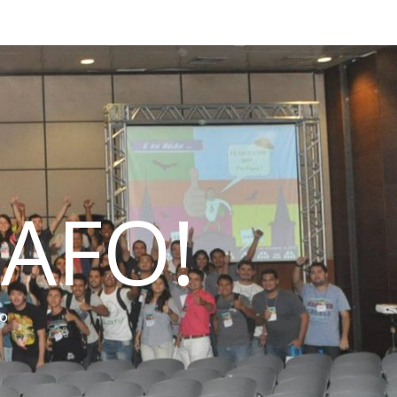
AFO!
do