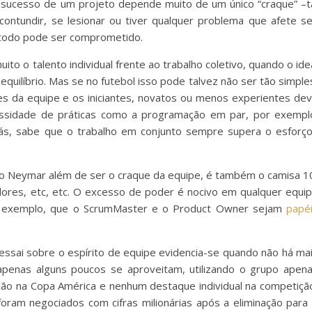
sucesso de um projeto depende muito de um único “craque” –t
ntundir, se lesionar ou tiver qualquer problema que afete s
todo pode ser comprometido.
uito o talento individual frente ao trabalho coletivo, quando o ide
quilíbrio. Mas se no futebol isso pode talvez não ser tão simple
es da equipe e os iniciantes, novatos ou menos experientes de
essidade de práticas como a programação em par, por exempl
ás, sabe que o trabalho em conjunto sempre supera o esforç
e o Neymar além de ser o craque da equipe, é também o camisa 1
dores, etc, etc. O excesso de poder é nocivo em qualquer equi
or exemplo, que o ScrumMaster e o Product Owner sejam
papé
essai sobre o espírito de equipe evidencia-se quando não há ma
apenas alguns poucos se aproveitam, utilizando o grupo apen
eção na Copa América e nenhum destaque individual na competiçã
oram negociados com cifras milionárias após a eliminação para