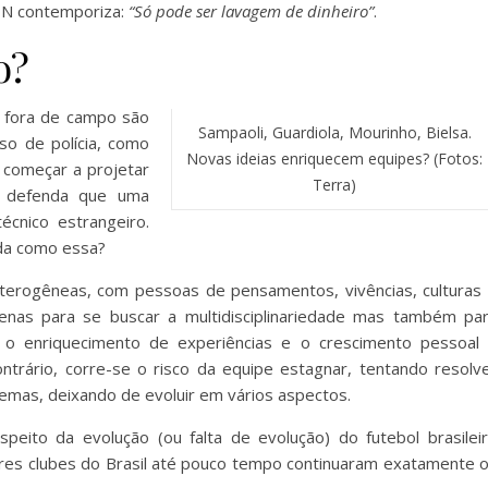
SPN contemporiza:
“Só pode ser lavagem de dinheiro”
.
o?
e fora de campo são
Sampaoli, Guardiola, Mourinho, Bielsa.
so de polícia, como
Novas ideias enriquecem equipes? (Fotos:
 começar a projetar
Terra)
m defenda que uma
écnico estrangeiro.
da como essa?
terogêneas, com pessoas de pensamentos, vivências, culturas
penas para se buscar a multidisciplinariedade mas também pa
r o enriquecimento de experiências e o crescimento pessoal
ntrário, corre-se o risco da equipe estagnar, tentando resolv
as, deixando de evoluir em vários aspectos.
espeito da evolução (ou falta de evolução) do futebol brasilei
es clubes do Brasil até pouco tempo continuaram exatamente 