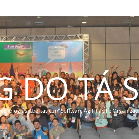
G DO TÁ S
ecnologias Abertas com Software Ágil, Fácil e Organiza