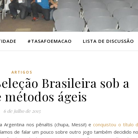
TIDADE
#TASAFOEMACAO
LISTA DE DISCUSSÃO
ARTIGOS
eleção Brasileira sob a
e métodos ágeis
6 de julho de 2015
a Argentina nos pênaltis (chupa, Messi!) e
conquistou o título 
íamos de falar um pouco sobre outro jogo também decidido n