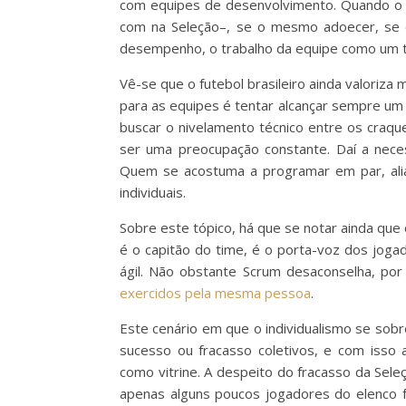
com equipes de desenvolvimento. Quando o 
com na Seleção–, se o mesmo adoecer, se co
desempenho, o trabalho da equipe como um 
Vê-se que o futebol brasileiro ainda valoriza m
para as equipes é tentar alcançar sempre um e
buscar o nivelamento técnico entre os craqu
ser uma preocupação constante. Daí a nec
Quem se acostuma a programar em par, ali
individuais.
Sobre este tópico, há que se notar ainda qu
é o capitão do time, é o porta-voz dos joga
ágil. Não obstante Scrum desaconselha, p
exercidos pela mesma pessoa
.
Este cenário em que o individualismo se sobr
sucesso ou fracasso coletivos, e com isso 
como vitrine. A despeito do fracasso da Sel
apenas alguns poucos jogadores do elenco f