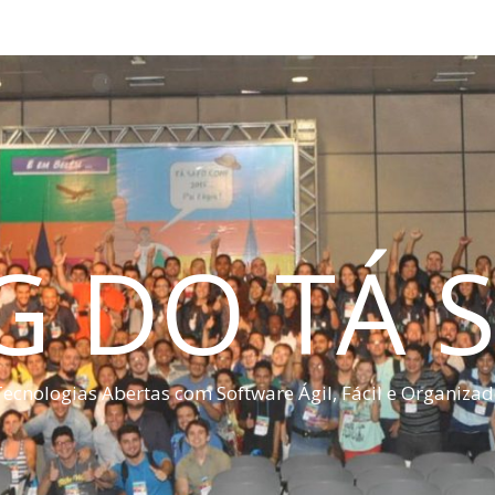
G DO TÁ S
ecnologias Abertas com Software Ágil, Fácil e Organiza