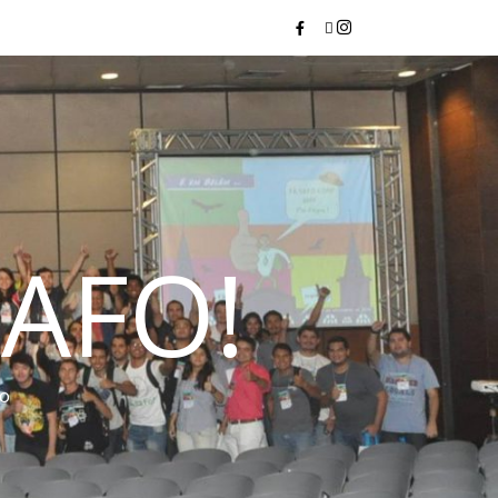
AFO!
do