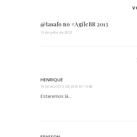
V
@tasafo no #AgileBR 2013
15 de julho de 2013
HENRIQUE
19 DE AGOSTO DE 2010 AT 15:48
Estaremos lá…
ERYSSON