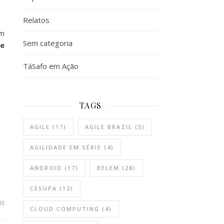
Relatos
um
Sem categoria
de
TáSafo em Ação
TAGS
AGILE
(17)
AGILE BRAZIL
(5)
AGILIDADE EM SÉRIE
(4)
ANDROID
(17)
BELEM
(28)
CESUPA
(12)
os
CLOUD COMPUTING
(4)