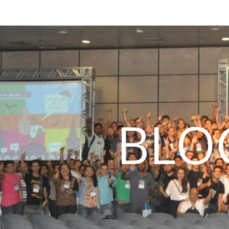
BLO
T