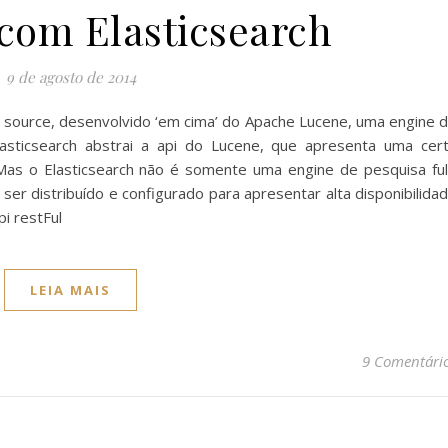
 com Elasticsearch
9 de agosto de 2014
 source, desenvolvido ‘em cima’ do Apache Lucene, uma engine 
lasticsearch abstrai a api do Lucene, que apresenta uma cer
Mas o Elasticsearch não é somente uma engine de pesquisa ful
ser distribuído e configurado para apresentar alta disponibilida
i restFul
LEIA MAIS
9 Comentári