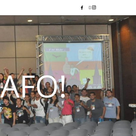
AFO!
do