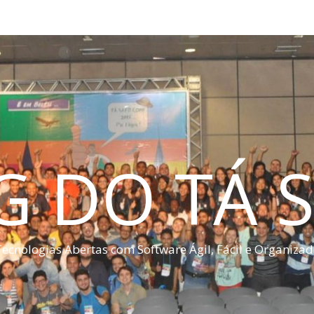
G DO TÁ S
ecnologias Abertas com Software Ágil, Fácil e Organiza