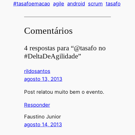
#tasafoemacao
agile
android
scrum
tasafo
Comentários
4 respostas para “@tasafo no
#DeltaDeAgilidade”
rildosantos
agosto 13, 2013
Post relatou muito bem o evento.
Responder
Faustino Junior
agosto 14, 2013