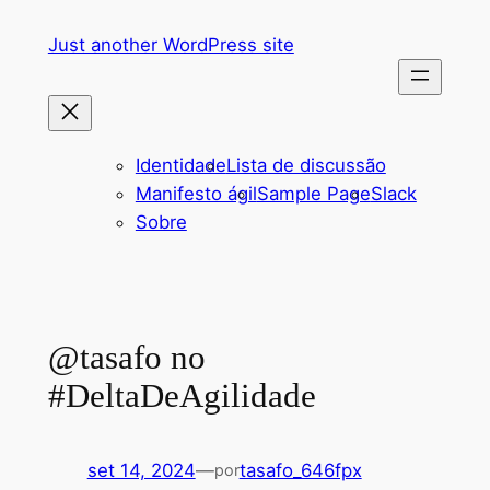
Pular
Just another WordPress site
para
o
conteúdo
Identidade
Lista de discussão
Manifesto ágil
Sample Page
Slack
Sobre
@tasafo no
#DeltaDeAgilidade
set 14, 2024
—
tasafo_646fpx
por