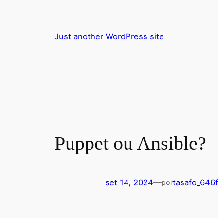
Pular
para
o
Just another WordPress site
conteúdo
Puppet ou Ansible?
set 14, 2024
—
tasafo_646
por