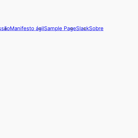
ssão
Manifesto ágil
Sample Page
Slack
Sobre