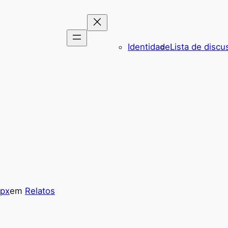
Identidade
Lista de discu
fpx
em
Relatos