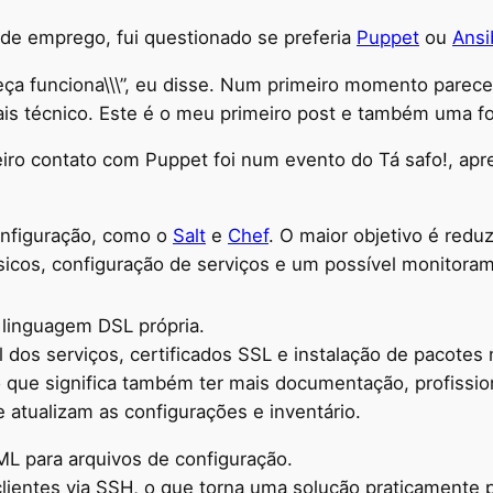
 de emprego, fui questionado se preferia
Puppet
ou
Ansi
beça funciona\\\”, eu disse. Num primeiro momento pare
ais técnico. Este é o meu primeiro post e também uma fo
iro contato com Puppet foi num evento do Tá safo!, ap
onfiguração, como o
Salt
e
Chef
. O maior objetivo é redu
sicos, configuração de serviços e um possível monitor
linguagem DSL própria.
 dos serviços, certificados SSL e instalação de pacotes 
 que significa também ter mais documentação, profission
tualizam as configurações e inventário.
ML para arquivos de configuração.
ientes via SSH, o que torna uma solução praticamente p