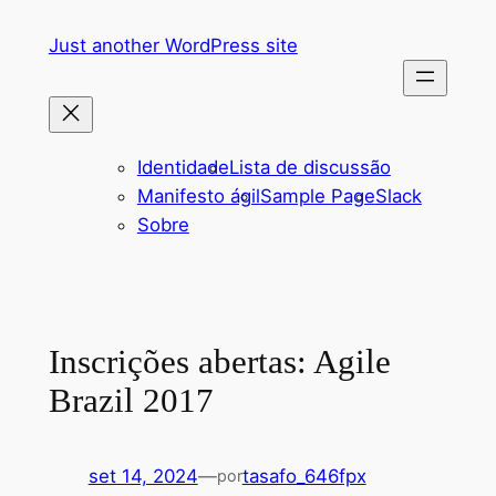
Pular
Just another WordPress site
para
o
conteúdo
Identidade
Lista de discussão
Manifesto ágil
Sample Page
Slack
Sobre
Inscrições abertas: Agile
Brazil 2017
set 14, 2024
—
tasafo_646fpx
por