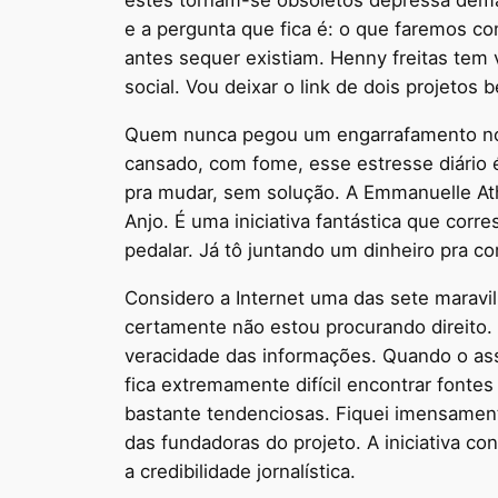
estes tornam-se obsoletos depressa dem
e a pergunta que fica é: o que faremos co
antes sequer existiam. Henny freitas tem 
social. Vou deixar o link de dois projetos
Quem nunca pegou um engarrafamento nos 
cansado, com fome, esse estresse diário 
pra mudar, sem solução. A Emmanuelle Ath
Anjo. É uma iniciativa fantástica que cor
pedalar. Já tô juntando um dinheiro pra co
Considero a Internet uma das sete maravi
certamente não estou procurando direito.
veracidade das informações. Quando o ass
fica extremamente difícil encontrar fonte
bastante tendenciosas. Fiquei imensamen
das fundadoras do projeto. A iniciativa c
a credibilidade jornalística.