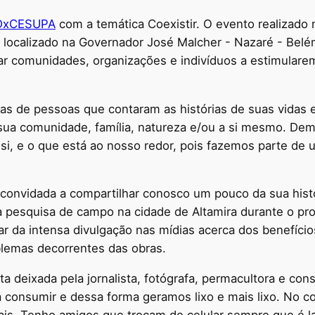
DxCESUPA
com a temática Coexistir. O evento realizado
, localizado na Governador José Malcher - Nazaré - Belé
udar comunidades, organizações e indivíduos a estimular
cias de pessoas que contaram as histórias de suas vida
 sua comunidade, família, natureza e/ou a si mesmo. D
i, e o que está ao nosso redor, pois fazemos parte de u
a convidada a compartilhar conosco um pouco da sua hist
a pesquisa de campo na cidade de Altamira durante o pro
r da intensa divulgação nas mídias acerca dos benefíci
blemas decorrentes das obras.
ta deixada pela jornalista, fotógrafa, permacultora e con
consumir e dessa forma geramos lixo e mais lixo. No co