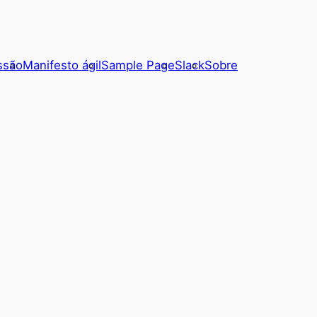
ssão
Manifesto ágil
Sample Page
Slack
Sobre