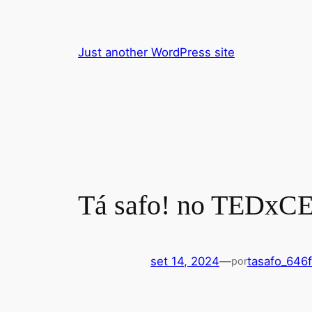
Pular
para
o
Just another WordPress site
conteúdo
Tá safo! no TEDx
set 14, 2024
—
tasafo_646
por