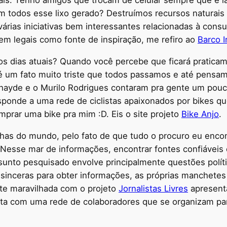
ais. Tenho amigos que trocam de celular sempre que é
m todos esse lixo gerado? Destruímos recursos naturais
várias iniciativas bem interessantes relacionadas à con
 bem legais como fonte de inspiração, me refiro ao
Barco I
dias atuais? Quando você percebe que ficará praticam
é um fato muito triste que todos passamos e até pensam
ayde e o Murilo Rodrigues contaram pra gente um pouco
responde a uma rede de ciclistas apaixonados por bikes 
mprar uma bike pra mim :D. Eis o site projeto
Bike Anjo
.
lhas do mundo, pelo fato de que tudo o procuro eu encon
 Nesse mar de informações, encontrar fontes confiáveis 
unto pesquisado envolve principalmente questões políti
s sinceras para obter informações, as próprias manchetes
te maravilhada com o projeto
Jornalistas Livres
apresenta
onta com uma rede de colaboradores que se organizam par