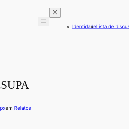
Identidade
Lista de discu
CESUPA
fpx
em
Relatos