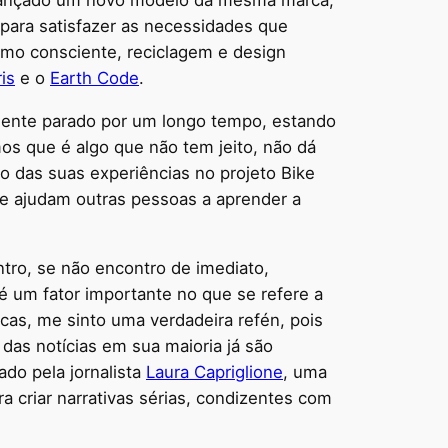
 lançado um novo modelo da mesma marca,
 para satisfazer as necessidades que
sumo consciente, reciclagem e design
ris
e o
Earth Code
.
ente parado por um longo tempo, estando
os que é algo que não tem jeito, não dá
 das suas experiências no projeto Bike
que ajudam outras pessoas a aprender a
tro, se não encontro de imediato,
é um fator importante no que se refere a
cas, me sinto uma verdadeira refén, pois
 das notícias em sua maioria já são
do pela jornalista
Laura Capriglione
, uma
a criar narrativas sérias, condizentes com