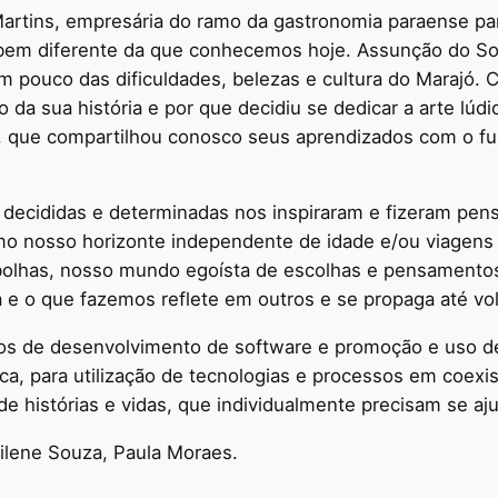
Martins, empresária do ramo da gastronomia paraense pa
em diferente da que conhecemos hoje. Assunção do Soc
 pouco das dificuldades, belezas e cultura do Marajó. Ca
da sua história e por que decidiu se dedicar a arte lúdic
es, que compartilhou conosco seus aprendizados com o f
s, decididas e determinadas nos inspiraram e fizeram p
mo nosso horizonte independente de idade e/ou viagens p
 bolhas, nosso mundo egoísta de escolhas e pensament
e o que fazemos reflete em outros e se propaga até vol
sos de desenvolvimento de software e promoção e uso d
ca, para utilização de tecnologias e processos em coexi
histórias e vidas, que individualmente precisam se ajuda
dilene Souza, Paula Moraes.