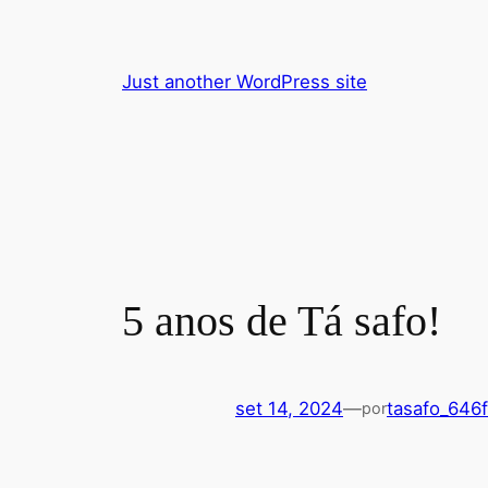
Pular
para
o
Just another WordPress site
conteúdo
5 anos de Tá safo!
set 14, 2024
—
tasafo_646
por