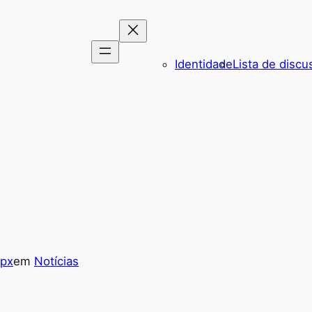
Identidade
Lista de discu
fpx
em
Notícias