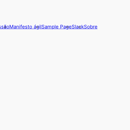
ssão
Manifesto ágil
Sample Page
Slack
Sobre