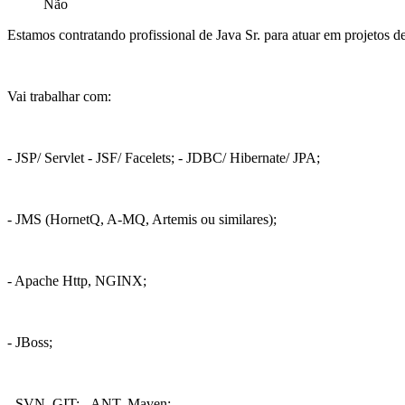
Não
Estamos contratando profissional de Java Sr. para atuar em projetos 
Vai trabalhar com:
- JSP/ Servlet - JSF/ Facelets; - JDBC/ Hibernate/ JPA;
- JMS (HornetQ, A-MQ, Artemis ou similares);
- Apache Http, NGINX;
- JBoss;
- SVN, GIT; - ANT, Maven;