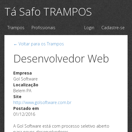
Tá Safo TRAMPOS
Trampos
Profissionais
Login
Cadastre-se
← Voltar para os Trampos
Desenvolvedor Web
Empresa
Gol Software
Localização
Belem PA
Site
http://www.golsoftware.com.br
Postado em
01/12/2016
A Gol Software está com processo seletivo aberto
para novos desenvolvedores.