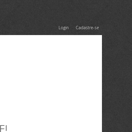
Login
Cadastre-se
E!