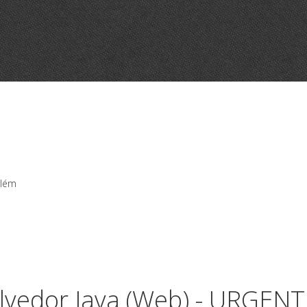
a
elém
vedor Java (Web) - URGENT