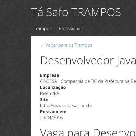
Tá Safo TRAMPOS
Trampos
Profissionais
← Voltar para os Trampos
Desenvolvedor Jav
Empresa
CINBESA - Companhia de TIC da Prefeitura de B
Localização
Belém/PA
Site
http://www.cinbesa.com.br
Postado em
29/04/2016
Vaga para Desenvol