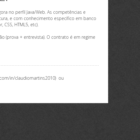
ora no perfil Java/Web. As competências e
etura, e com conhecimento específico em banco
, CSS, HTML5, etc).
o (prova + entrevista). O contrato é em regime
n.com/in/claudiomartins2010) ou