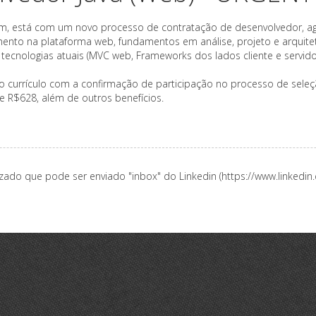
ém, está com um novo processo de contratação de desenvolvedor, ag
mento na plataforma web, fundamentos em análise, projeto e arquit
ecnologias atuais (MVC web, Frameworks dos lados cliente e servidor
o currículo com a confirmação de participação no processo de seleçã
de R$628, além de outros benefícios.
zado que pode ser enviado "inbox" do Linkedin (https://www.linkedi