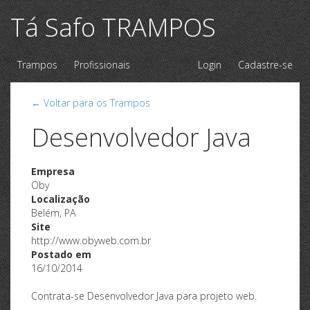
Tá Safo TRAMPOS
Trampos
Profissionais
Login
Cadastre-se
← Voltar para os Trampos
Desenvolvedor Java
Empresa
Oby
Localização
Belém, PA
Site
http://www.obyweb.com.br
Postado em
16/10/2014
Contrata-se Desenvolvedor Java para projeto web.